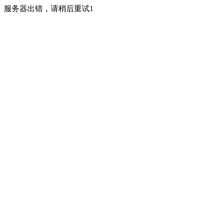
服务器出错，请稍后重试1